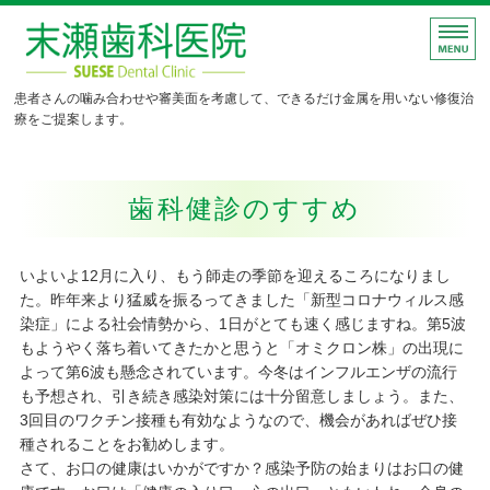
末瀬歯科医院｜できるだけ金属
患者さんの噛み合わせや審美面を考慮して、できるだけ金属を用いない修復治
療をご提案します。
ホーム
歯科健診のすすめ
診療案内
施術例
いよいよ12月に入り、もう師走の季節を迎えるころになりまし
た。昨年来より猛威を振るってきました「新型コロナウィルス感
院長挨拶
染症」による社会情勢から、1日がとても速く感じますね。第5波
もようやく落ち着いてきたかと思うと「オミクロン株」の出現に
ご予約・お問い合わせ
よって第6波も懸念されています。今冬はインフルエンザの流行
も予想され、引き続き感染対策には十分留意しましょう。また、
3回目のワクチン接種も有効なようなので、機会があればぜひ接
種されることをお勧めします。
さて、お口の健康はいかがですか？感染予防の始まりはお口の健