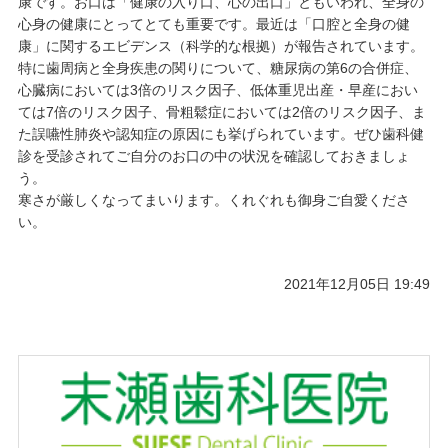
康です。お口は「健康の入り口、心の出口」ともいわれ、全身の
心身の健康にとってとても重要です。最近は「口腔と全身の健
康」に関するエビデンス（科学的な根拠）が報告されています。
特に歯周病と全身疾患の関りについて、糖尿病の第6の合併症、
心臓病においては3倍のリスク因子、低体重児出産・早産におい
ては7倍のリスク因子、骨粗鬆症においては2倍のリスク因子、ま
た誤嚥性肺炎や認知症の原因にも挙げられています。ぜひ歯科健
診を受診されてご自分のお口の中の状況を確認しておきましょ
う。
寒さが厳しくなってまいります。くれぐれも御身ご自愛くださ
い。
2021年12月05日 19:49