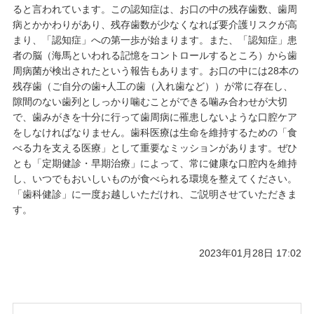
ると言われています。この認知症は、お口の中の残存歯数、歯周
病とかかわりがあり、残存歯数が少なくなれば要介護リスクが高
まり、「認知症」への第一歩が始まります。また、「認知症」患
者の脳（海馬といわれる記憶をコントロールするところ）から歯
周病菌が検出されたという報告もあります。お口の中には28本の
残存歯（ご自分の歯+人工の歯（入れ歯など））が常に存在し、
隙間のない歯列としっかり噛むことができる噛み合わせが大切
で、歯みがきを十分に行って歯周病に罹患しないような口腔ケア
をしなければなりません。歯科医療は生命を維持するための「食
べる力を支える医療」として重要なミッションがあります。ぜひ
とも「定期健診・早期治療」によって、常に健康な口腔内を維持
し、いつでもおいしいものが食べられる環境を整えてください。
「歯科健診」に一度お越しいただけれ、ご説明させていただきま
す。
2023年01月28日 17:02