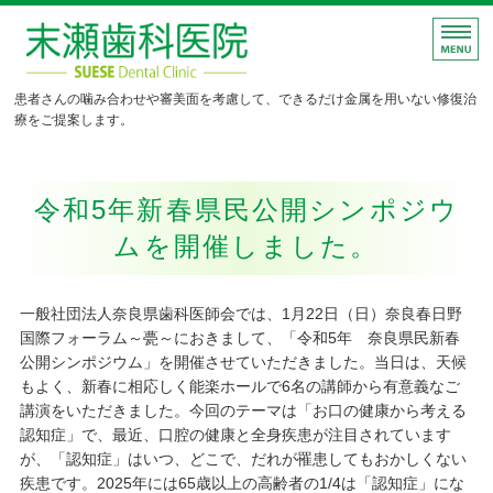
末瀬歯科医院｜できるだけ金属
患者さんの噛み合わせや審美面を考慮して、できるだけ金属を用いない修復治
療をご提案します。
ホーム
令和5年新春県民公開シンポジウ
診療案内
ムを開催しました。
施術例
院長挨拶
一般社団法人奈良県歯科医師会では、1月22日（日）奈良春日野
国際フォーラム～甍～におきまして、「令和5年 奈良県民新春
ご予約・お問い合わせ
公開シンポジウム」を開催させていただきました。当日は、天候
もよく、新春に相応しく能楽ホールで6名の講師から有意義なご
講演をいただきました。今回のテーマは「お口の健康から考える
認知症」で、最近、口腔の健康と全身疾患が注目されています
が、「認知症」はいつ、どこで、だれが罹患してもおかしくない
疾患です。2025年には65歳以上の高齢者の1/4は「認知症」にな